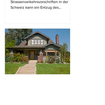
Strassenverkehrsvorschriften in der
Schweiz kann ein Entzug des
Führerausweises drohen. Auch...
MLaw Emanuel Suter
16. Juni 2020
2 Min. Lesezeit
Pflanzabstände im Kanton
Aargau